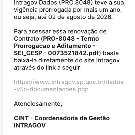
Intragov Dados (PRO.8048) teve a sua
vigência prorrogada por mais um ano,
ou seja, até 02 de agosto de 2026.
Para acessar essa renovação de
Contrato (
PRO-8048 - Termo
Prorrogacao e Aditamento -
SEI_GESP - 0073521842.pdf
) basta
baixá-la diretamente do site Intragov
através do link a seguir:
https://www.intragov.sp.gov.br/dados
-v5c-documentacoes.php
Atenciosamente,
CINT - Coordenadoria de Gestão
INTRAGOV